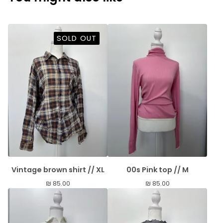
SOLD OUT
Vintage brown shirt // XL
00s Pink top // M
₪
85.00
₪
85.00