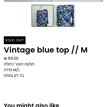
SOLD OUT
Vintage blue top // M
₪
85.00
חולצה וינטג׳ כחולה
מידה M/L
בד דק נמתח
You might also like