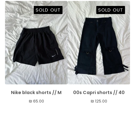
SOLD OUT
SOLD OUT
Nike black shorts // M
00s Capri shorts // 40
₪
65.00
₪
125.00