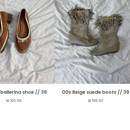
ballerina shoe // 39
00s Beige suede boots // 39
₪
100.00
₪
165.00