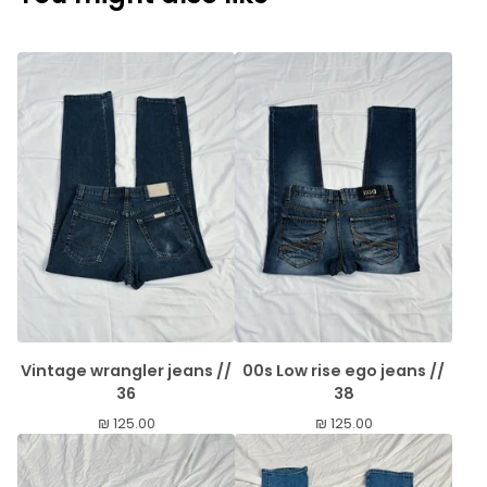
Vintage wrangler jeans //
00s Low rise ego jeans //
36
38
₪
125.00
₪
125.00