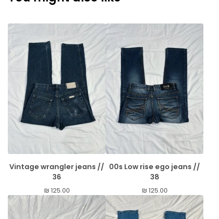
Vintage wrangler jeans //
00s Low rise ego jeans //
36
38
₪
125.00
₪
125.00